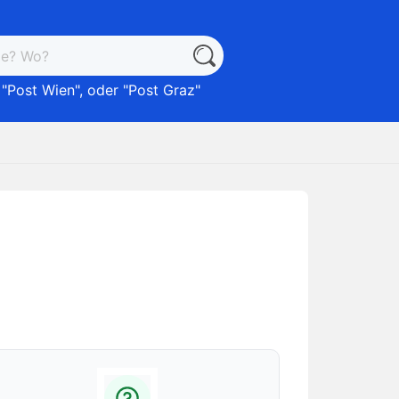
 "
Post Wien
", oder "
Post Graz
"