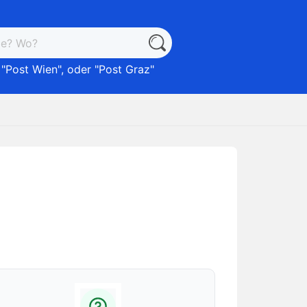
 "
Post Wien
", oder "
Post Graz
"