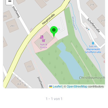
−
Leaflet
|
©
OpenStreetMap
contributors
1 - 1 von 1