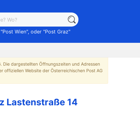
 "
Post Wien
", oder "
Post Graz
"
G. Die dargestellten Öffnungszeiten und Adressen
r offiziellen Website der Österreichischen Post AG
z Lastenstraße 14