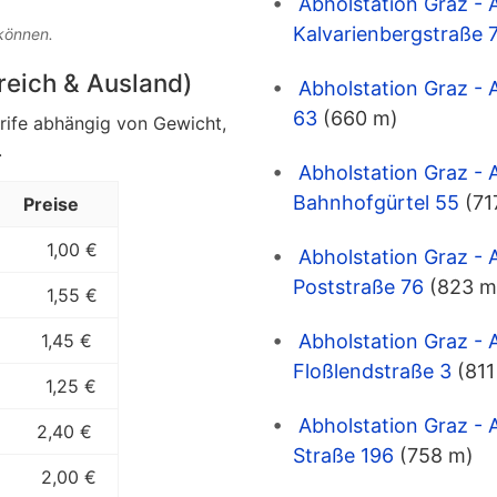
Abholstation Graz - 
Kalvarienbergstraße 
 können.
rreich & Ausland)
Abholstation Graz -
63
(660 m)
arife abhängig von Gewicht,
.
Abholstation Graz - 
Bahnhofgürtel 55
(71
Preise
1,00 €
Abholstation Graz - 
Poststraße 76
(823 m
1,55 €
Abholstation Graz - 
1,45 €
Floßlendstraße 3
(811
1,25 €
Abholstation Graz - 
2,40 €
Straße 196
(758 m)
2,00 €