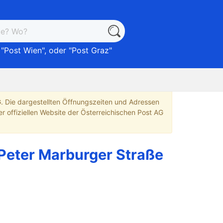
 "
Post Wien
", oder "
Post Graz
"
G. Die dargestellten Öffnungszeiten und Adressen
r offiziellen Website der Österreichischen Post AG
 Peter Marburger Straße