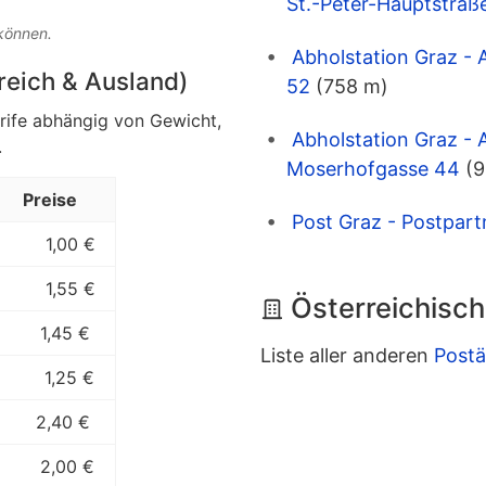
St.-Peter-Hauptstraß
 können.
Abholstation Graz -
rreich & Ausland)
52
(758 m)
arife abhängig von Gewicht,
Abholstation Graz - 
.
Moserhofgasse 44
(
Preise
Post Graz - Postpart
1,00 €
1,55 €
Österreichisch
1,45 €
Liste aller anderen
Postä
1,25 €
2,40 €
2,00 €