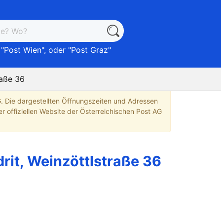
 "
Post Wien
", oder "
Post Graz
"
raße 36
G. Die dargestellten Öffnungszeiten und Adressen
r offiziellen Website der Österreichischen Post AG
rit, Weinzöttlstraße 36