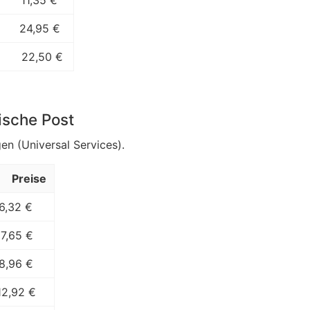
11,35 €
24,95 €
22,50 €
ische Post
en (Universal Services).
Preise
6,32 €
7,65 €
8,96 €
12,92 €