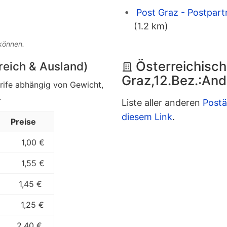
Post Graz - Postpart
(1.2 km)
 können.
Österreichisch
rreich & Ausland)
Graz,12.Bez.:And
arife abhängig von Gewicht,
.
Liste aller anderen
Postä
diesem Link
.
Preise
1,00 €
1,55 €
1,45 €
1,25 €
2,40 €