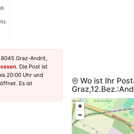
36
itz
n 8045 Graz-Andrit,
lossen
. Die Post ist
bis 20:00 Uhr und
Wo ist Ihr Pos
ffnet. Es ist
Graz,12.Bez.:And
+
−