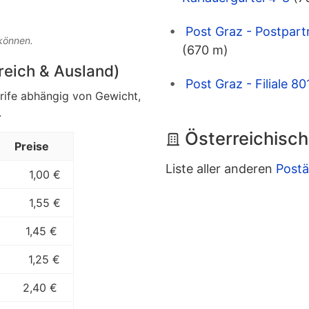
Post Graz - Postpar
 können.
(670 m)
rreich & Ausland)
Post Graz - Filiale 
arife abhängig von Gewicht,
.
Österreichisch
Preise
Liste aller anderen
Postä
1,00 €
1,55 €
1,45 €
1,25 €
2,40 €