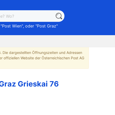
 "
Post Wien
", oder "
Post Graz
"
G. Die dargestellten Öffnungszeiten und Adressen
r offiziellen Website der Österreichischen Post AG
Graz Grieskai 76