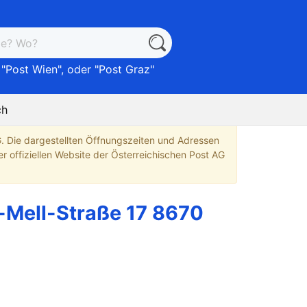
 "
Post Wien
", oder "
Post Graz
"
ch
G. Die dargestellten Öffnungszeiten und Adressen
r offiziellen Website der Österreichischen Post AG
x-Mell-Straße 17 8670