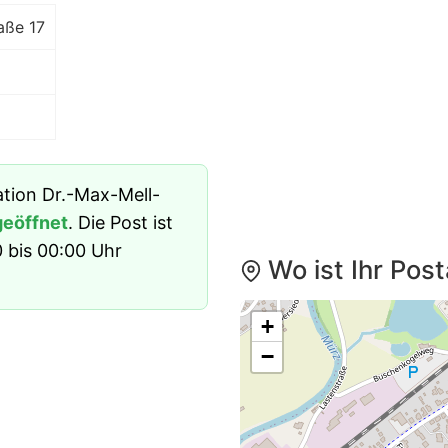
aße 17
ation Dr.-Max-Mell-
geöffnet
. Die Post ist
 bis 00:00 Uhr
Wo ist Ihr Pos
+
−