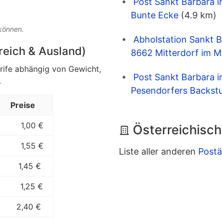
Post Sankt Barbara i
Bunte Ecke
(4.9 km)
 können.
Abholstation Sankt B
rreich & Ausland)
8662 Mitterdorf im M
arife abhängig von Gewicht,
Post Sankt Barbara i
.
Pesendorfers Backst
Preise
1,00 €
Österreichisch
1,55 €
Liste aller anderen
Postä
1,45 €
1,25 €
2,40 €