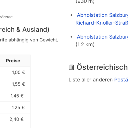
(930 m)
Abholstation Salzbur
 können.
Richard-Knoller-Stra
rreich & Ausland)
Abholstation Salzbur
arife abhängig von Gewicht,
(1.2 km)
.
Preise
Österreichisch
1,00 €
Liste aller anderen
Postä
1,55 €
1,45 €
1,25 €
2,40 €