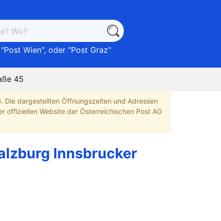
 "
Post Wien
", oder "
Post Graz
"
raße 45
G. Die dargestellten Öffnungszeiten und Adressen
r offiziellen Website der Österreichischen Post AG
alzburg Innsbrucker