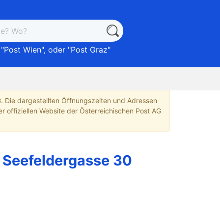
 "
Post Wien
", oder "
Post Graz
"
G. Die dargestellten Öffnungszeiten und Adressen
r offiziellen Website der Österreichischen Post AG
 Seefeldergasse 30