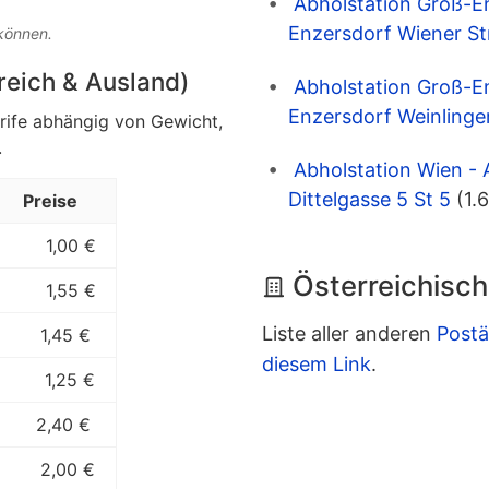
Abholstation Groß-E
Enzersdorf Wiener St
 können.
rreich & Ausland)
Abholstation Groß-E
Enzersdorf Weinlinge
arife abhängig von Gewicht,
.
Abholstation Wien - 
Dittelgasse 5 St 5
(1.
Preise
1,00 €
Österreichisch
1,55 €
Liste aller anderen
Postä
1,45 €
diesem Link
.
1,25 €
2,40 €
2,00 €