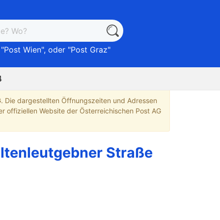
 "
Post Wien
", oder "
Post Graz
"
4
G. Die dargestellten Öffnungszeiten und Adressen
r offiziellen Website der Österreichischen Post AG
ltenleutgebner Straße