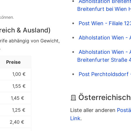
Abholstation Breiten
Breitenfurt bei Wien 
 können.
Post Wien - Filiale 
rreich & Ausland)
Abholstation Wien - 
arife abhängig von Gewicht,
.
Abholstation Wien - 
Breitenfurter Straße 
Preise
Post Perchtoldsdorf 
1,00 €
1,55 €
Österreichisch
1,45 €
Liste aller anderen
Postä
1,25 €
Link
.
2,40 €