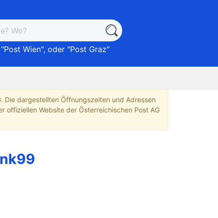
 "
Post Wien
", oder "
Post Graz
"
G. Die dargestellten Öffnungszeiten und Adressen
r offiziellen Website der Österreichischen Post AG
ank99