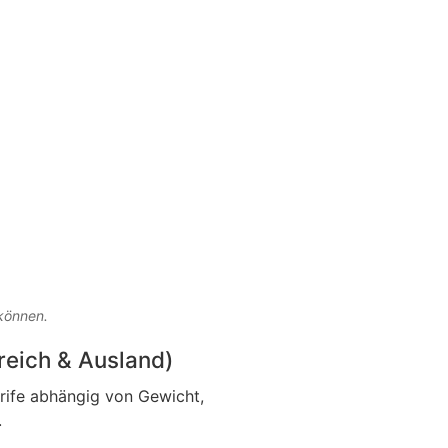
 können.
rreich & Ausland)
arife abhängig von Gewicht,
.