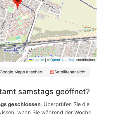
Leaflet
|
©
OpenStreetMap
contributors
 Google Maps ansehen
Satellitenansicht
stamt samstags geöffnet?
gs geschlossen
. Überprüfen Sie die
wissen, wann Sie während der Woche