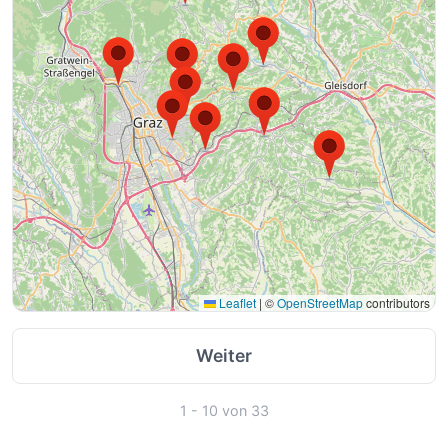
Leaflet
|
©
OpenStreetMap
contributors
Weiter
1 - 10 von 33