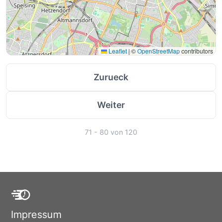
Leaflet
|
©
OpenStreetMap
contributors
Zurueck
Weiter
71 - 80 von 120
Impressum