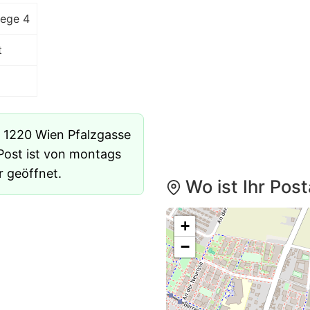
iege 4
t
n 1220 Wien Pfalzgasse
 Post ist von montags
r geöffnet.
Wo ist Ihr Pos
+
−