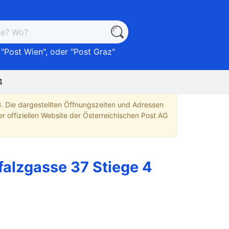
 "
Post Wien
", oder "
Post Graz
"
4
G. Die dargestellten Öffnungszeiten und Adressen
r offiziellen Website der Österreichischen Post AG
falzgasse 37 Stiege 4