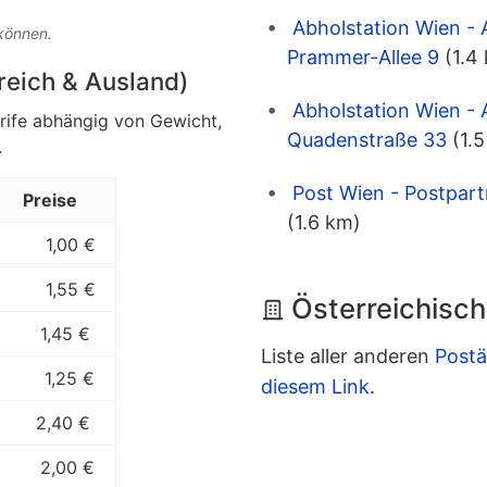
Abholstation Wien - 
 können.
Prammer-Allee 9
(1.4
rreich & Ausland)
Abholstation Wien - 
arife abhängig von Gewicht,
Quadenstraße 33
(1.
.
Post Wien - Postpart
Preise
(1.6 km)
1,00 €
1,55 €
Österreichisch
1,45 €
Liste aller anderen
Postä
1,25 €
diesem Link
.
2,40 €
2,00 €