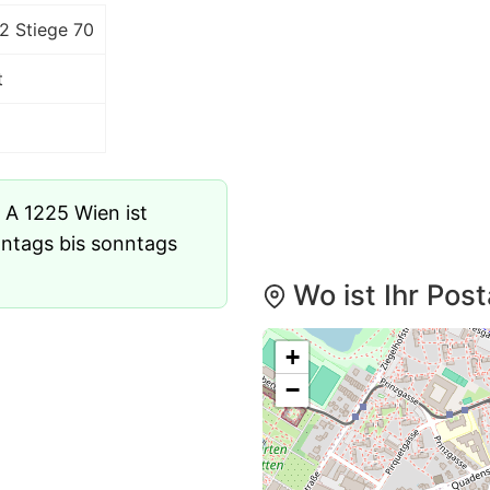
2 Stiege 70
t
 A 1225 Wien ist
ontags bis sonntags
Wo ist Ihr Pos
+
−