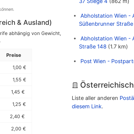
37 Stiege 4
(862 m)
 können.
Abholstation Wien - 
rreich & Ausland)
Süßenbrunner Straße 
arife abhängig von Gewicht,
Abholstation Wien - 
.
Straße 148
(1.7 km)
Preise
Post Wien - Postpartn
1,00 €
1,55 €
Österreichisch
1,45 €
Liste aller anderen
Postä
1,25 €
diesem Link
.
2,40 €
2,00 €