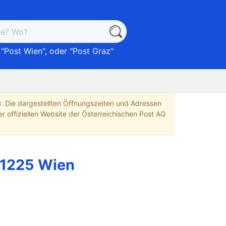
 "
Post Wien
", oder "
Post Graz
"
G. Die dargestellten Öffnungszeiten und Adressen
r offiziellen Website der Österreichischen Post AG
 1225 Wien